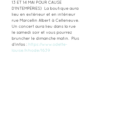
13 ET 14 MAI POUR CAUSE 
D'INTEMPÉRIES)  La boutique aura 
lieu en extérieur et en intérieur 
rue Marcellin Albert à Celleneuve. 
Un concert aura lieu dans la rue 
le samedi soir et vous pourrez 
bruncher le dimanche matin.  Plus 
d'infos : 
https://www.odette-
louise.fr/node/1639
Share this event