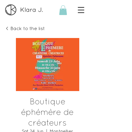
< Back to the list
Boutique
éphémère de
créateurs
Sat 24 Jun
  |  
Montpellier