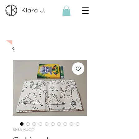
On order:
If the product is no
longer available, I can make it
on order. Please contact me
here
SKU: KJCC