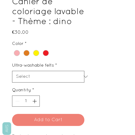
Cahier de
coloriage lavable
- Thème : dino
Price
€30.00
Color
*
Ultra-washable felts
*
Quantity
*
Add to Cart
AVIS