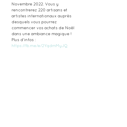
Novembre 2022. Vous y 
rencontrerez 220 artisans et 
artistes internationaux auprès 
desquels vous pourrez 
commencer vos achats de Noël 
dans une ambiance magique !
Plus d'infos : 
https://fb.me/e/2YqdmMyJQ
Share this event
Subscribe to the newsletter