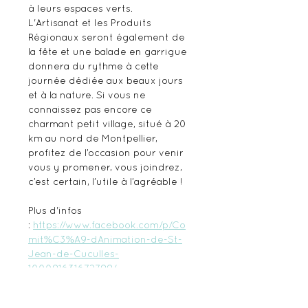
à leurs espaces verts.   
L'Artisanat et les Produits 
Régionaux seront également de 
la fête et une balade en garrigue 
donnera du rythme à cette 
journée dédiée aux beaux jours 
et à la nature. Si vous ne 
connaissez pas encore ce 
charmant petit village, situé à 20 
km au nord de Montpellier, 
profitez de l’occasion pour venir 
vous y promener, vous joindrez, 
c’est certain, l’utile à l’agréable !
Plus d'infos 
: 
https://www.facebook.com/p/Co
mit%C3%A9-dAnimation-de-St-
Jean-de-Cuculles-
100091631672799/