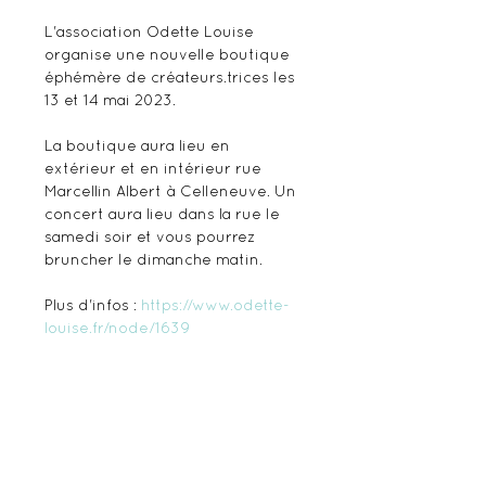
L'association Odette Louise 
organise une nouvelle boutique 
éphémère de créateurs.trices les 
13 et 14 mai 2023.

La boutique aura lieu en 
extérieur et en intérieur rue 
Marcellin Albert à Celleneuve. Un 
concert aura lieu dans la rue le 
samedi soir et vous pourrez 
bruncher le dimanche matin.

Plus d'infos : 
https://www.odette-
louise.fr/node/1639
Share this event