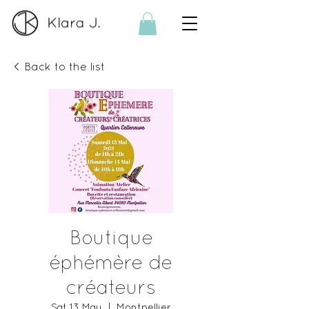
< Back to the list
Boutique
éphémère de
créateurs
Sat 13 May
  |  
Montpellier